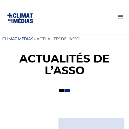
CLIMAT MÉDIAS
»
ACTUALITÉS DE L'ASSO
QUI SOMMES-NOUS ?
ACTUALITÉS DE
NOTRE RAISON D’ÊTRE
NOTRE IMPACT
L’ASSO
NOS VALEURS
NOTRE ÉQUIPE
NOS ACTIONS
NOS INTERVENTIONS
VEILLES
TANT DE CERVEAUX DISPONIBLES