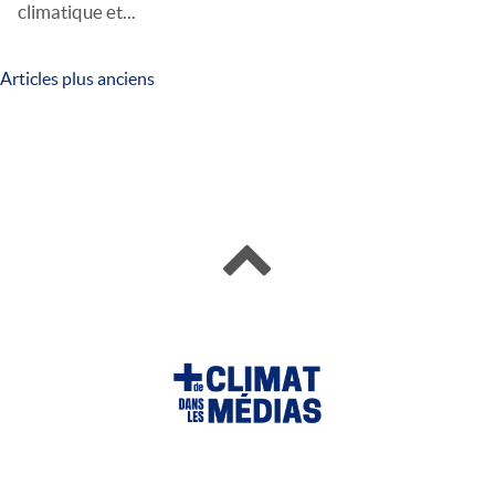
climatique et...
Articles plus anciens
Navigation
des
articles