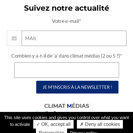
Suivez notre actualité
Votre e-mail*
Combien y a-t-il de 'a' dans climat médias (2 ou 5 ?)*
CLIMAT
M
ÉDIAS
-
-
-
climatmedias.org
This site uses cookies and gives you control over what you want
to activate
✓ OK, accept all
✗ Deny all cookies
Personalize
Privacy policy