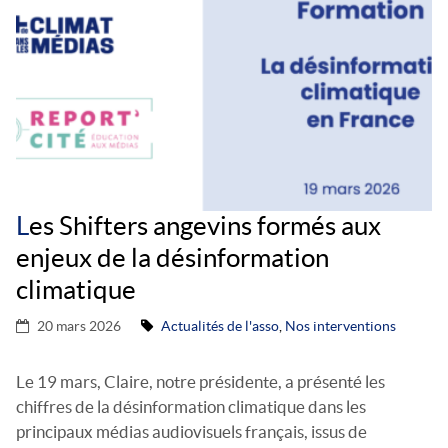
ACTUALITÉS DE L’ASSO
OBSERVATOIRE
SIGNEZ LA PÉTITION
REVUE DE PRESSE
FAIRE UN DON
ADHÉRER
L
es Shifters angevins formés aux
DEVENIR MÉCÈNE
enjeux de la désinformation
CONTACT
climatique
20 mars 2026
Actualités de l'asso
,
Nos interventions
Le 19 mars, Claire, notre présidente, a présenté les
chiffres de la désinformation climatique dans les
principaux médias audiovisuels français, issus de