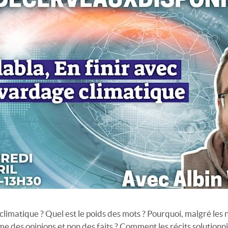
imatique ? Quel est le poids des mots ? Pourquoi, malgré les n
 des opinions et non des faits ? Comment les récits solutionnist