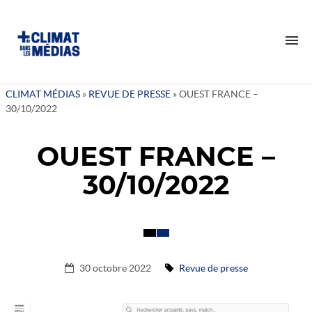
CLIMAT MÉDIAS
»
REVUE DE PRESSE
»
OUEST FRANCE –
30/10/2022
QUI SOMMES-NOUS ?
NOTRE RAISON D’ÊTRE
OUEST FRANCE –
NOTRE IMPACT
30/10/2022
NOS VALEURS
NOTRE ÉQUIPE
NOS ACTIONS
NOS INTERVENTIONS
30 octobre 2022
Revue de presse
VEILLES
TANT DE CERVEAUX DISPONIBLES