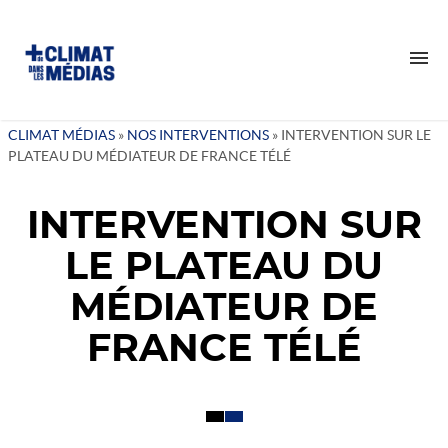
CLIMAT MÉDIAS
»
NOS INTERVENTIONS
»
INTERVENTION SUR LE
PLATEAU DU MÉDIATEUR DE FRANCE TÉLÉ
QUI SOMMES-NOUS ?
NOTRE RAISON D’ÊTRE
INTERVENTION SUR
NOTRE IMPACT
LE PLATEAU DU
NOS VALEURS
NOTRE ÉQUIPE
MÉDIATEUR DE
NOS ACTIONS
FRANCE TÉLÉ
NOS INTERVENTIONS
VEILLES
TANT DE CERVEAUX DISPONIBLES