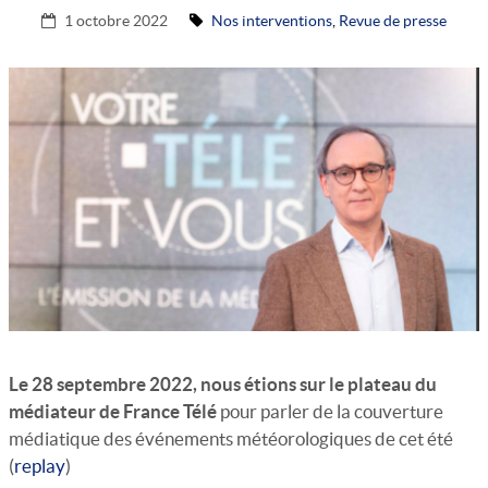
ACTUALITÉS DE L’ASSO
1 octobre 2022
Nos interventions
,
Revue de presse
OBSERVATOIRE
SIGNEZ LA PÉTITION
REVUE DE PRESSE
FAIRE UN DON
ADHÉRER
DEVENIR MÉCÈNE
CONTACT
Le 28 septembre 2022, nous étions sur le plateau du
médiateur de France Télé
pour parler de la couverture
médiatique des événements météorologiques de cet été
(
replay
)