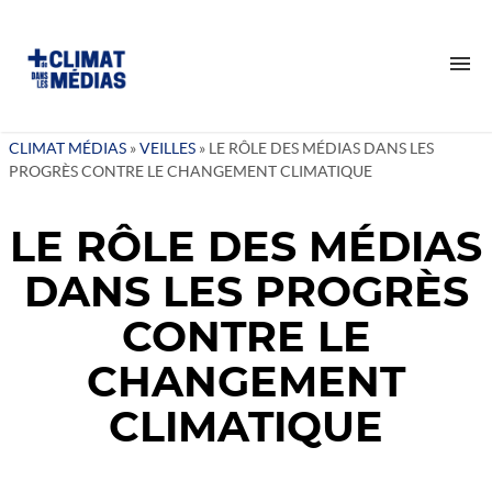
CLIMAT MÉDIAS
»
VEILLES
»
LE RÔLE DES MÉDIAS DANS LES
PROGRÈS CONTRE LE CHANGEMENT CLIMATIQUE
QUI SOMMES-NOUS ?
NOTRE RAISON D’ÊTRE
LE RÔLE DES MÉDIAS
NOTRE IMPACT
DANS LES PROGRÈS
NOS VALEURS
NOTRE ÉQUIPE
CONTRE LE
NOS ACTIONS
CHANGEMENT
NOS INTERVENTIONS
CLIMATIQUE
VEILLES
TANT DE CERVEAUX DISPONIBLES