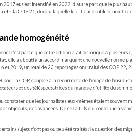
n 2017 et s’est intensifié en 2022, d’autre part que le plus ha
a été la COP 21, durant laquelle les JT ont doublé le nombre 
grande homogénéité
nel c’est parce que cette édition était historique à plusieurs 
tat, elle a abouti à un accord marquant une nouvelle norme pla
16 et 2019, un total de 23 reportages ont traité des COP 22, 2
 pour la COP, couplée à la récurrence de l’image de l’insuffis
ectateurs et des téléspectatrices du manque d’utilité du somme
pu constater que les journalistes eux-mêmes étaient souvent m
s objectifs, des avancées. De ce fait, ils ont contribué à véhicu
rtains sujets n’ont pas ou peu été traités : la question des mi