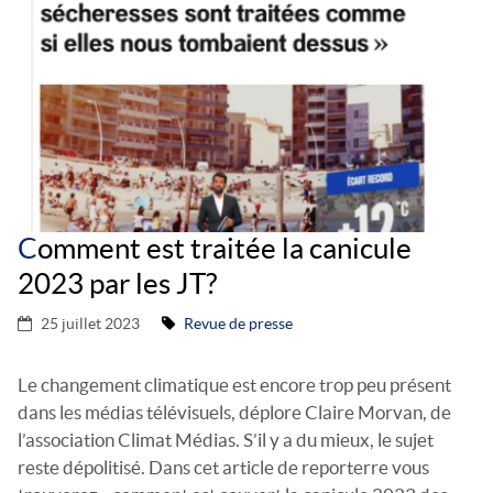
ACTUALITÉS DE L’ASSO
OBSERVATOIRE
SIGNEZ LA PÉTITION
REVUE DE PRESSE
FAIRE UN DON
ADHÉRER
C
omment est traitée la canicule
DEVENIR MÉCÈNE
2023 par les JT?
CONTACT
25 juillet 2023
Revue de presse
Le changement climatique est encore trop peu présent
dans les médias télévisuels, déplore Claire Morvan, de
l’association Climat Médias. S’il y a du mieux, le sujet
reste dépolitisé. Dans cet article de reporterre vous